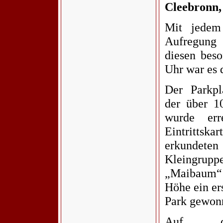
Cleebronn,
Mit jedem
Aufregung
diesen bes
Uhr war es 
Der Parkpl
der über 10
wurde err
Eintrittsk
erkundet
Kleingrup
„Maibaum“ 
Höhe ein er
Park gewon
Auf de