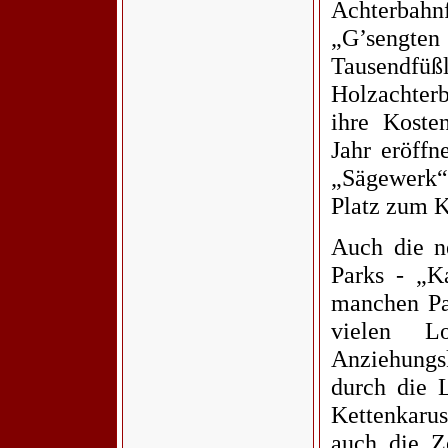
Achterbahn
„G’sengten
Tausendfüß
Holzachte
ihre Koste
Jahr eröffn
„Sägewerk“
Platz zum K
Auch die n
Parks - „K
manchen Pa
vielen L
Anziehung
durch die 
Kettenkarus
auch die Z