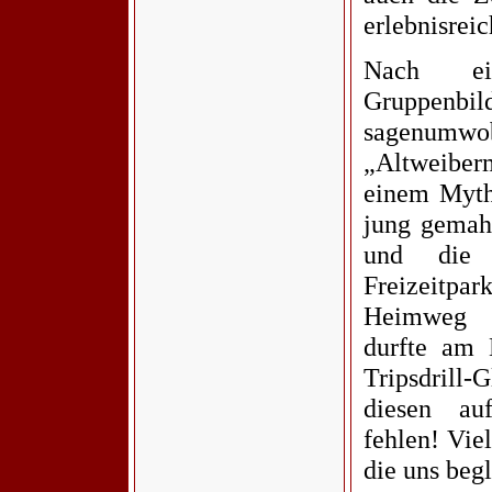
erlebnisrei
Nach ei
Gruppe
sagenumwo
„Altweibe
einem Myth
jung gemah
und die
Freizeitpa
Heimweg a
durfte am 
Tripsdrill-
diesen au
fehlen! Vie
die uns begl